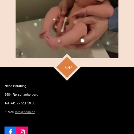
TOP
Neca Beratung
9404 Rorschacherberg
Tel. +41 77 511 10 03
E-Mail:
info@neca.ch